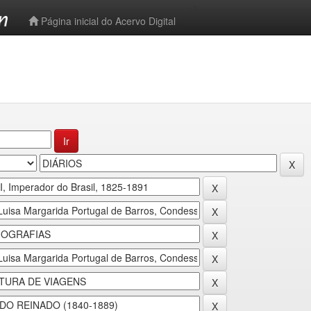
-->
Página inicial do Acervo Digital