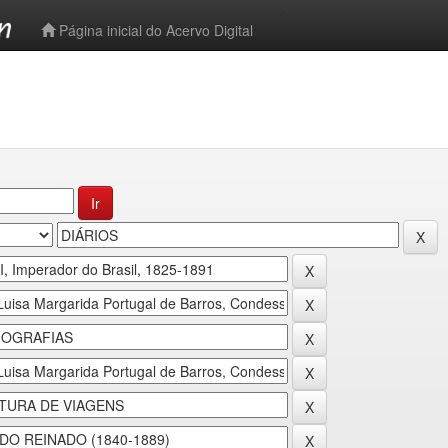
-->
Página inicial do Acervo Digital