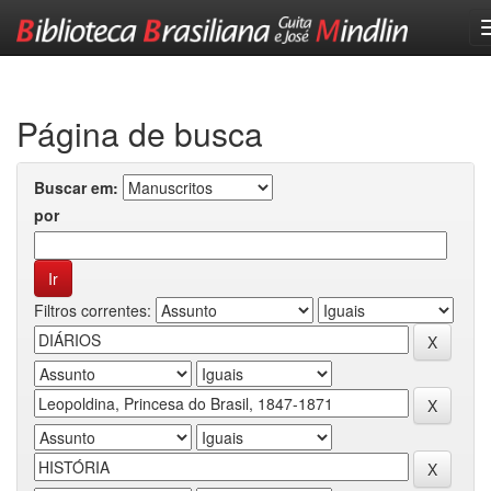
Skip
navigation
Página de busca
Buscar em:
por
Filtros correntes: