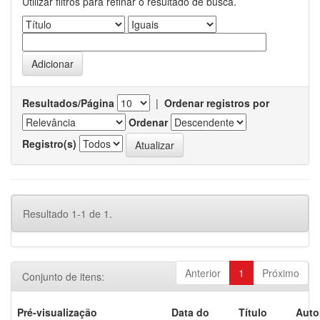
Utilizar filtros para refinar o resultado de busca.
Resultados/Página
|
Ordenar registros por
Ordenar
Registro(s)
Resultado 1-1 de 1.
Anterior
1
Próximo
Conjunto de itens:
Pré-visualização
Data do
Título
Auto