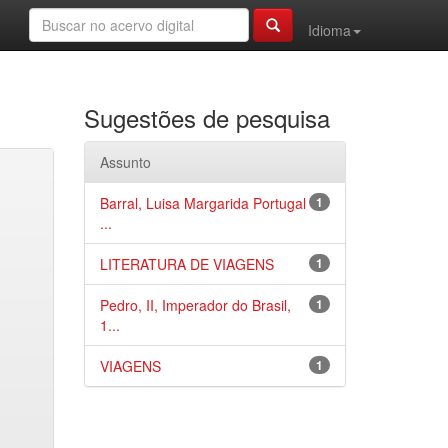
Idioma
Sugestões de pesquisa
Assunto
Barral, Luisa Margarida Portugal
1
...
LITERATURA DE VIAGENS
1
Pedro, II, Imperador do Brasil,
1
1...
VIAGENS
1