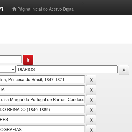
-->
Página inicial do Acervo Digital