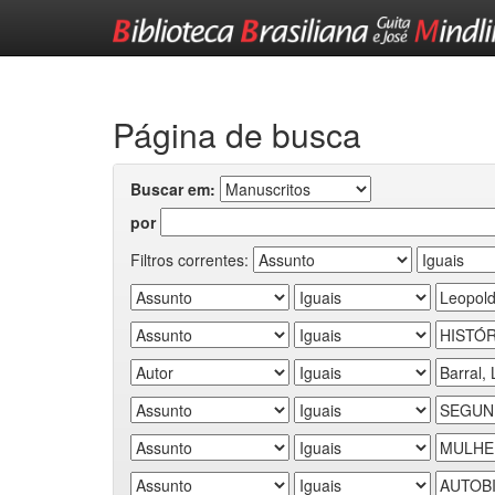
Skip
navigation
Página de busca
Buscar em:
por
Filtros correntes: