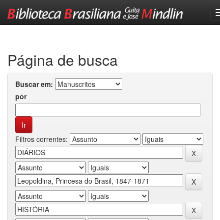
Skip
navigation
Página de busca
Buscar em:
por
Filtros correntes: