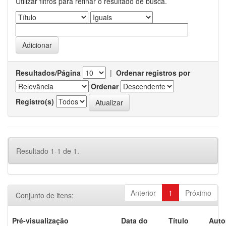
Utilizar filtros para refinar o resultado de busca.
Resultados/Página
|
Ordenar registros por
Ordenar
Registro(s)
Resultado 1-1 de 1.
Anterior
1
Próximo
Conjunto de itens:
Pré-visualização
Data do
Título
Auto