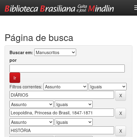
Skip
navigation
Página de busca
Buscar em:
por
Filtros correntes: