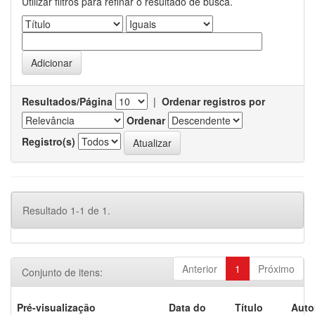
Utilizar filtros para refinar o resultado de busca.
Resultados/Página
|
Ordenar registros por
Ordenar
Registro(s)
Resultado 1-1 de 1.
Anterior
1
Próximo
Conjunto de itens:
Pré-visualização
Data do
Título
Auto