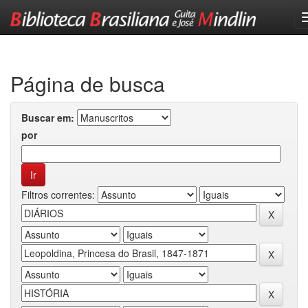
Skip
navigation
Página de busca
Buscar em:
por
Filtros correntes: