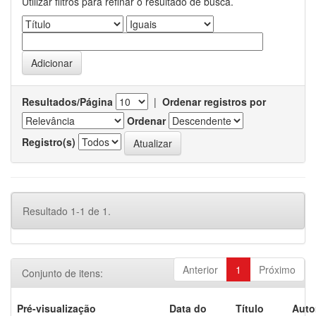
Utilizar filtros para refinar o resultado de busca.
Resultados/Página
|
Ordenar registros por
Ordenar
Registro(s)
Resultado 1-1 de 1.
Anterior
1
Próximo
Conjunto de itens:
Pré-visualização
Data do
Título
Auto