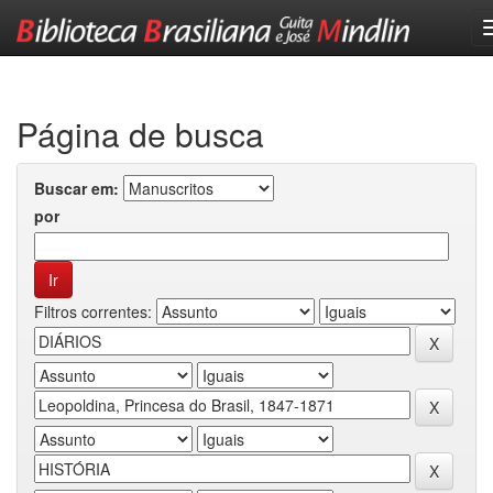
Skip
navigation
Página de busca
Buscar em:
por
Filtros correntes: