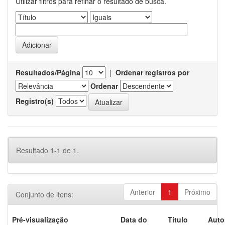
Utilizar filtros para refinar o resultado de busca.
Resultados/Página
|
Ordenar registros por
Ordenar
Registro(s)
Resultado 1-1 de 1.
Anterior
1
Próximo
Conjunto de itens:
Pré-visualização
Data do
Título
Auto