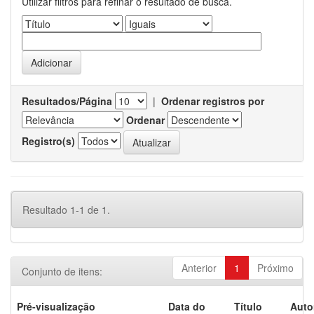
Utilizar filtros para refinar o resultado de busca.
Resultados/Página
|
Ordenar registros por
Ordenar
Registro(s)
Resultado 1-1 de 1.
Anterior
1
Próximo
Conjunto de itens:
Pré-visualização
Data do
Título
Auto