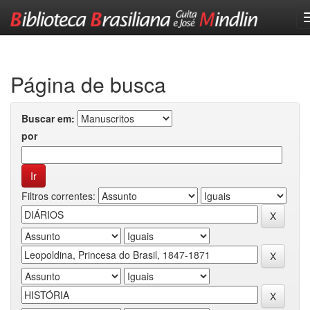
Skip
navigation
Página de busca
Buscar em:
por
Filtros correntes: