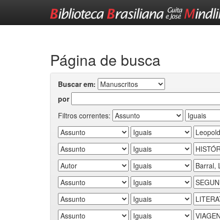
Skip
navigation
Página de busca
Buscar em:
por
Filtros correntes: