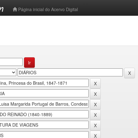
-->
Página inicial do Acervo Digital