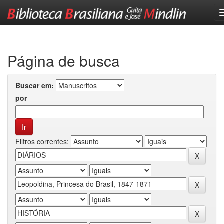
Skip
navigation
Página de busca
Buscar em:
por
Filtros correntes: