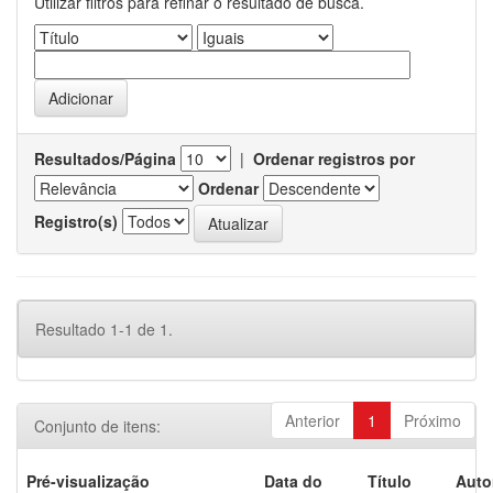
Utilizar filtros para refinar o resultado de busca.
Resultados/Página
|
Ordenar registros por
Ordenar
Registro(s)
Resultado 1-1 de 1.
Anterior
1
Próximo
Conjunto de itens:
Pré-visualização
Data do
Título
Auto