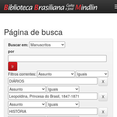
Skip
navigation
Página de busca
Buscar em:
por
Filtros correntes: