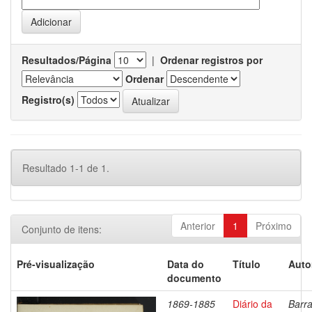
Resultados/Página
|
Ordenar registros por
Ordenar
Registro(s)
Resultado 1-1 de 1.
Anterior
1
Próximo
Conjunto de itens:
Pré-visualização
Data do
Título
Auto
documento
1869-1885
Diário da
Barra