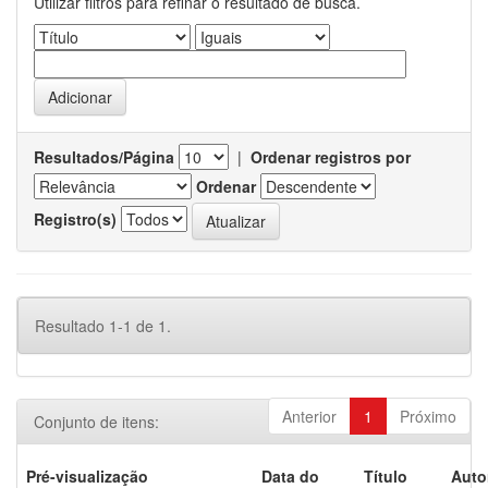
Utilizar filtros para refinar o resultado de busca.
Resultados/Página
|
Ordenar registros por
Ordenar
Registro(s)
Resultado 1-1 de 1.
Anterior
1
Próximo
Conjunto de itens:
Pré-visualização
Data do
Título
Auto