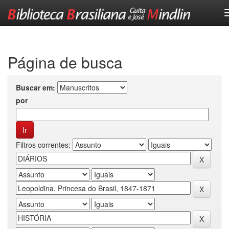
Skip
navigation
Página de busca
Buscar em:
por
Filtros correntes: