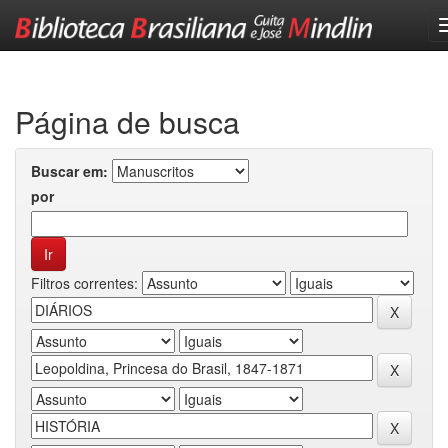
Skip
navigation
Página de busca
Buscar em:
por
Filtros correntes: