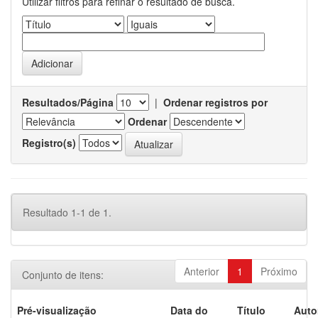
Utilizar filtros para refinar o resultado de busca.
Resultados/Página
|
Ordenar registros por
Ordenar
Registro(s)
Resultado 1-1 de 1.
Anterior
1
Próximo
Conjunto de itens:
Pré-visualização
Data do
Título
Auto