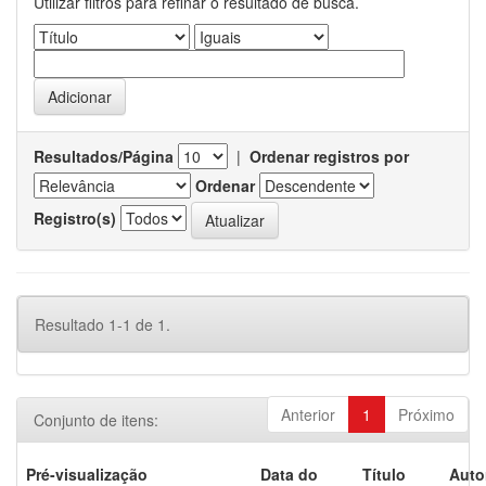
Utilizar filtros para refinar o resultado de busca.
Resultados/Página
|
Ordenar registros por
Ordenar
Registro(s)
Resultado 1-1 de 1.
Anterior
1
Próximo
Conjunto de itens:
Pré-visualização
Data do
Título
Auto