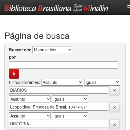
Skip
navigation
Página de busca
Buscar em:
por
Filtros correntes: