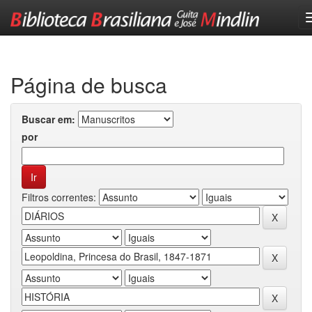
Skip
navigation
Página de busca
Buscar em:
por
Filtros correntes: