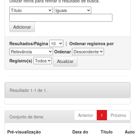
Utilizar filtros para refinar o resultado de busca.
Resultados/Página
|
Ordenar registros por
Ordenar
Registro(s)
Resultado 1-1 de 1.
Anterior
1
Próximo
Conjunto de itens:
Pré-visualização
Data do
Título
Auto