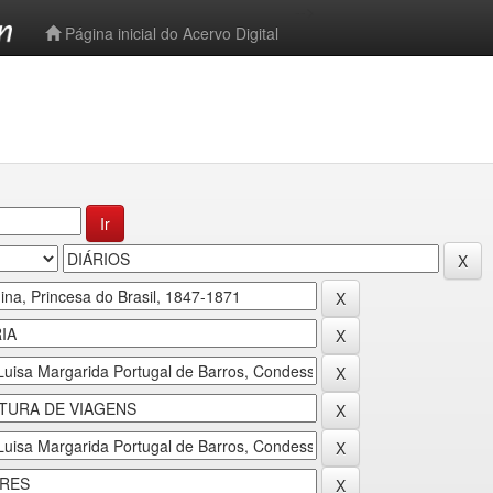
-->
Página inicial do Acervo Digital