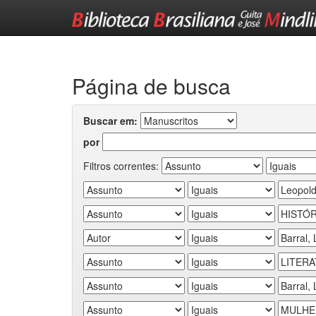
Skip
navigation
Página de busca
Buscar em:
por
Filtros correntes: