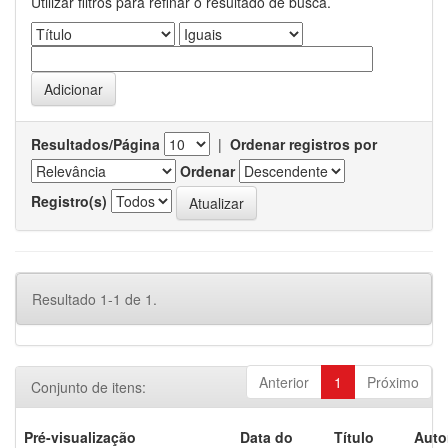
Utilizar filtros para refinar o resultado de busca.
Resultados/Página
|
Ordenar registros por
Ordenar
Registro(s)
Resultado 1-1 de 1.
Anterior
1
Próximo
Conjunto de itens:
Pré-visualização
Data do
Título
Auto