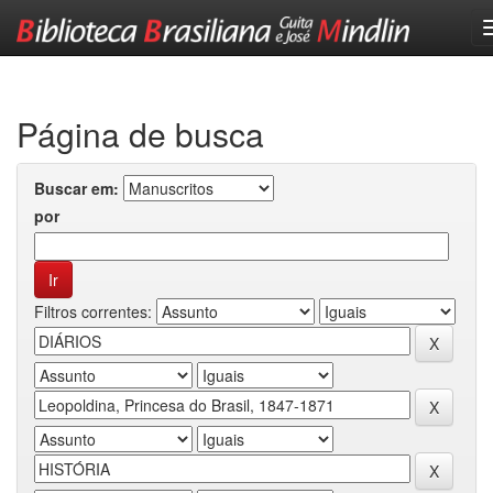
Skip
navigation
Página de busca
Buscar em:
por
Filtros correntes: