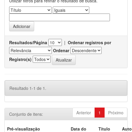
Utilizar filtros para refinar o resultado de busca.
Resultados/Página
|
Ordenar registros por
Ordenar
Registro(s)
Resultado 1-1 de 1.
Anterior
1
Próximo
Conjunto de itens:
Pré-visualização
Data do
Título
Auto