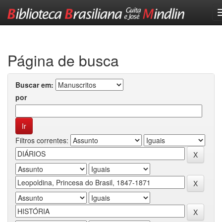
Skip
navigation
Página de busca
Buscar em:
por
Filtros correntes: