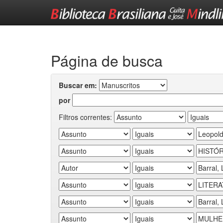
Skip
navigation
Página de busca
Buscar em:
por
Filtros correntes: