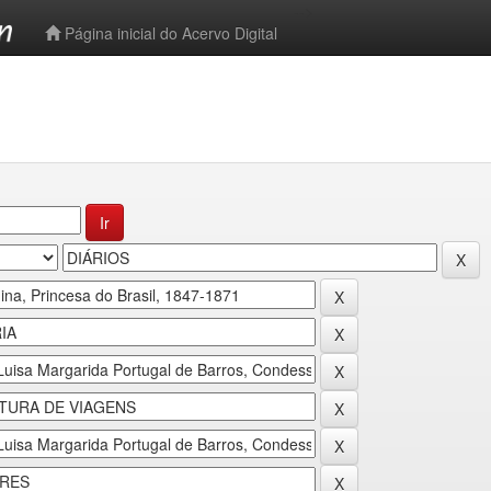
-->
Página inicial do Acervo Digital