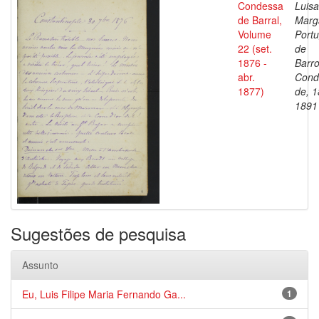
Condessa
Luisa
de Barral,
Marg
Volume
Portu
22 (set.
de
1876 -
Barro
abr.
Cond
1877)
de, 1
1891
Sugestões de pesquisa
Assunto
Eu, Luis Filipe Maria Fernando Ga...
1