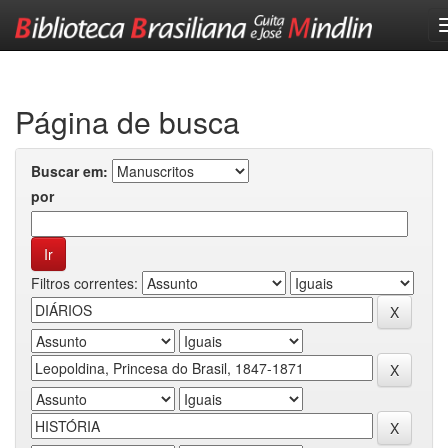
Skip
navigation
Página de busca
Buscar em:
por
Filtros correntes: