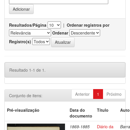
Resultados/Página
|
Ordenar registros por
Ordenar
Registro(s)
Resultado 1-1 de 1.
Anterior
1
Próximo
Conjunto de itens:
Pré-visualização
Data do
Título
Auto
documento
1869-1885
Diário da
Barra