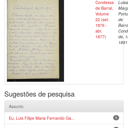
Condessa
Luisa
de Barral,
Marg
Volume
Portu
22 (set.
de
1876 -
Barro
abr.
Cond
1877)
de, 1
1891
Sugestões de pesquisa
Assunto
Eu, Luis Filipe Maria Fernando Ga...
1