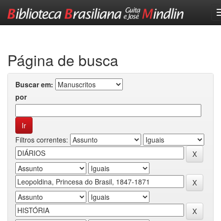
Skip
navigation
Página de busca
Buscar em:
por
Filtros correntes: