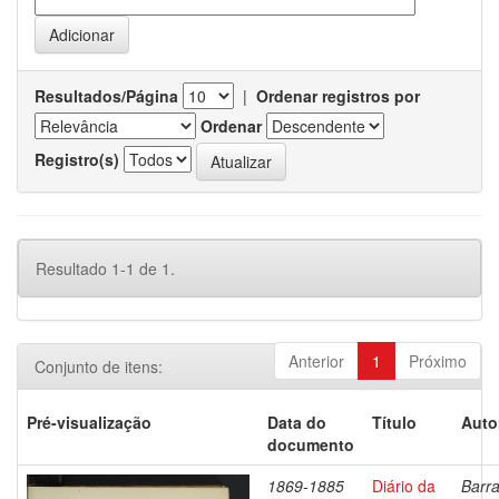
Resultados/Página
|
Ordenar registros por
Ordenar
Registro(s)
Resultado 1-1 de 1.
Anterior
1
Próximo
Conjunto de itens:
Pré-visualização
Data do
Título
Auto
documento
1869-1885
Diário da
Barra