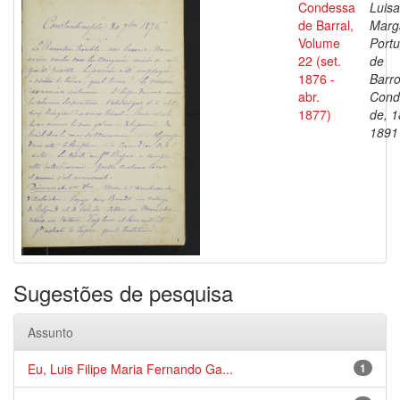
Condessa
Luisa
de Barral,
Marg
Volume
Portu
22 (set.
de
1876 -
Barro
abr.
Cond
1877)
de, 1
1891
Sugestões de pesquisa
Assunto
Eu, Luis Filipe Maria Fernando Ga...
1