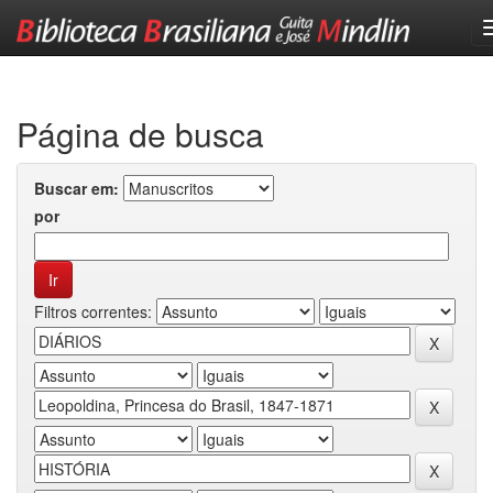
Skip
navigation
Página de busca
Buscar em:
por
Filtros correntes: