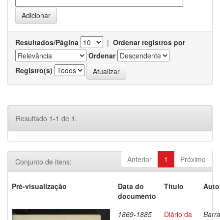
Resultados/Página
|
Ordenar registros por
Ordenar
Registro(s)
Resultado 1-1 de 1.
Anterior
1
Próximo
Conjunto de itens:
Pré-visualização
Data do
Título
Auto
documento
1869-1885
Diário da
Barra