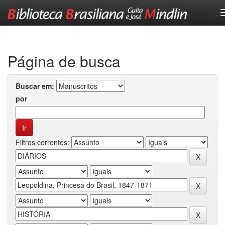
Skip
navigation
Página de busca
Buscar em:
por
Filtros correntes: