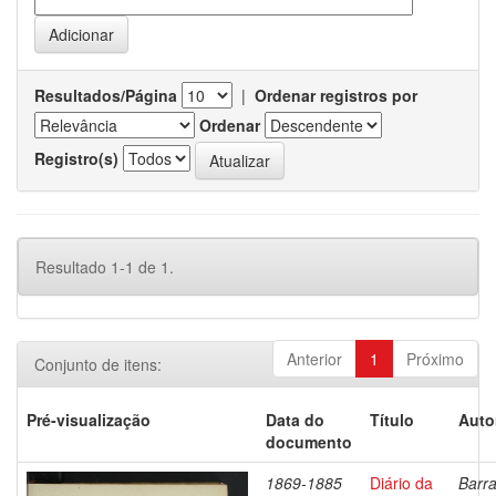
Resultados/Página
|
Ordenar registros por
Ordenar
Registro(s)
Resultado 1-1 de 1.
Anterior
1
Próximo
Conjunto de itens:
Pré-visualização
Data do
Título
Auto
documento
1869-1885
Diário da
Barra