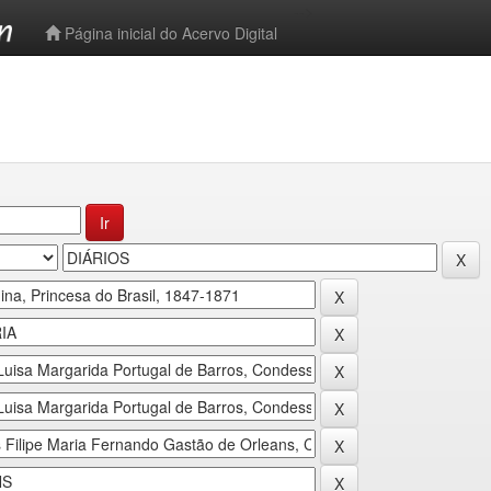
-->
Página inicial do Acervo Digital