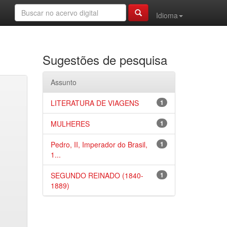
Idioma
Sugestões de pesquisa
Assunto
LITERATURA DE VIAGENS
1
MULHERES
1
Pedro, II, Imperador do Brasil,
1
1...
SEGUNDO REINADO (1840-
1
1889)