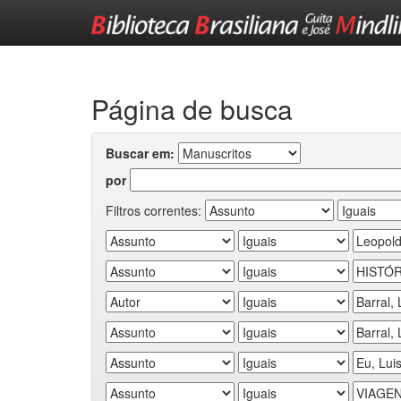
Skip
navigation
Página de busca
Buscar em:
por
Filtros correntes: