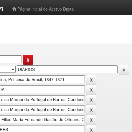
-->
Página inicial do Acervo Digital