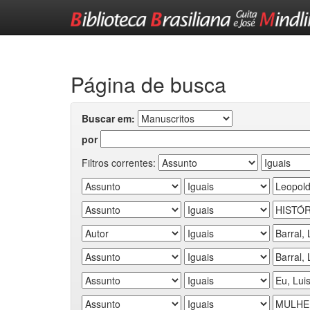
Skip
navigation
Página de busca
Buscar em:
por
Filtros correntes: