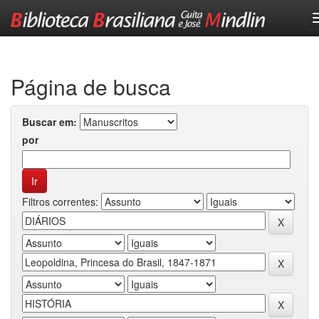
Skip
navigation
Página de busca
Buscar em:
por
Filtros correntes: