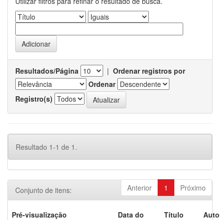
Utilizar filtros para refinar o resultado de busca.
Resultados/Página
|
Ordenar registros por
Ordenar
Registro(s)
Resultado 1-1 de 1.
Anterior
1
Próximo
Conjunto de itens:
Pré-visualização
Data do
Título
Auto