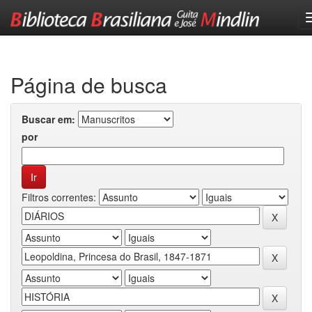
Skip
navigation
Página de busca
Buscar em:
por
Filtros correntes: