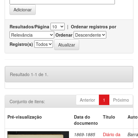
Resultados/Página
|
Ordenar registros por
Ordenar
Registro(s)
Resultado 1-1 de 1.
Anterior
1
Próximo
Conjunto de itens:
Pré-visualização
Data do
Título
Auto
documento
1869-1885
Diário da
Barra