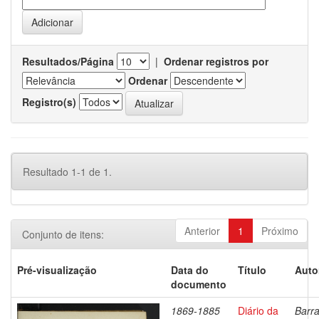
Resultados/Página
|
Ordenar registros por
Ordenar
Registro(s)
Resultado 1-1 de 1.
Anterior
1
Próximo
Conjunto de itens:
Pré-visualização
Data do
Título
Auto
documento
1869-1885
Diário da
Barra