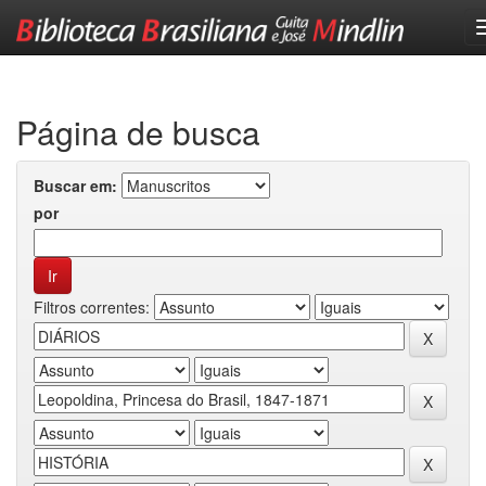
Skip
navigation
Página de busca
Buscar em:
por
Filtros correntes: