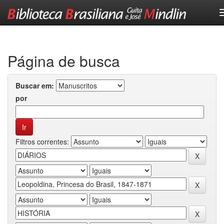
Skip
navigation
Página de busca
Buscar em:
por
Filtros correntes: