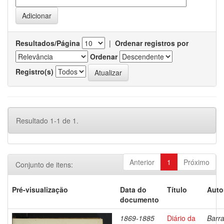
Resultados/Página
|
Ordenar registros por
Ordenar
Registro(s)
Resultado 1-1 de 1.
Anterior
1
Próximo
Conjunto de itens:
Pré-visualização
Data do
Título
Auto
documento
1869-1885
Diário da
Barra