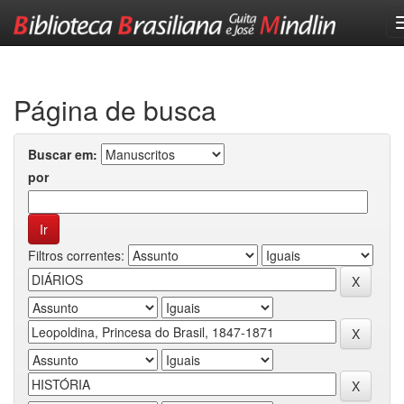
Skip
navigation
Página de busca
Buscar em:
por
Filtros correntes: