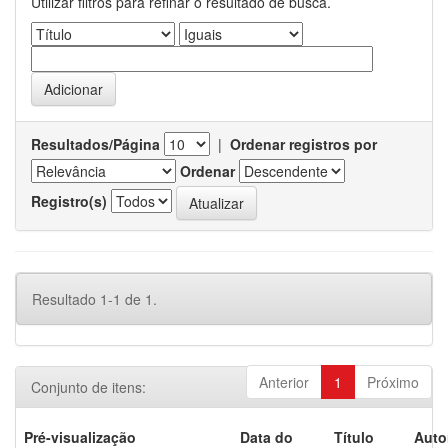
Utilizar filtros para refinar o resultado de busca.
Resultados/Página
|
Ordenar registros por
Ordenar
Registro(s)
Resultado 1-1 de 1.
Anterior
1
Próximo
Conjunto de itens:
Pré-visualização
Data do
Título
Auto