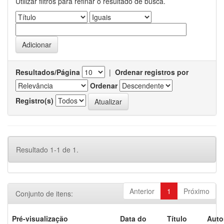
Utilizar filtros para refinar o resultado de busca.
Resultados/Página
|
Ordenar registros por
Ordenar
Registro(s)
Resultado 1-1 de 1.
Anterior
1
Próximo
Conjunto de itens:
Pré-visualização
Data do
Título
Auto