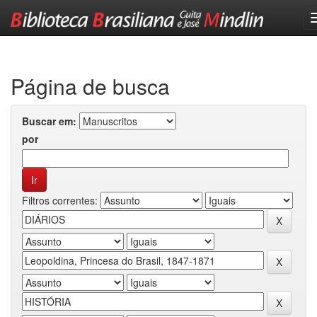
Skip
navigation
Página de busca
Buscar em:
por
Filtros correntes: