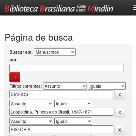
Skip
navigation
Página de busca
Buscar em:
por
Filtros correntes: