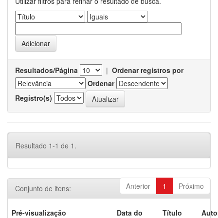
Utilizar filtros para refinar o resultado de busca.
Resultados/Página
|
Ordenar registros por
Ordenar
Registro(s)
Resultado 1-1 de 1.
Anterior
1
Próximo
Conjunto de itens:
Pré-visualização
Data do
Título
Auto