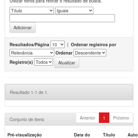
Utilizar filtros para refinar o resultado de busca.
Resultados/Página
|
Ordenar registros por
Ordenar
Registro(s)
Resultado 1-1 de 1.
Anterior
1
Próximo
Conjunto de itens:
Pré-visualização
Data do
Título
Auto