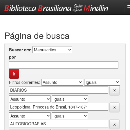
Skip
navigation
Página de busca
Buscar em:
por
Filtros correntes: