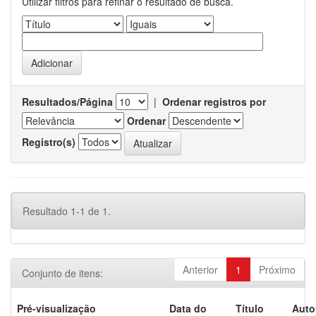
Utilizar filtros para refinar o resultado de busca.
Resultados/Página
|
Ordenar registros por
Ordenar
Registro(s)
Resultado 1-1 de 1.
Anterior
1
Próximo
Conjunto de itens:
Pré-visualização
Data do
Título
Auto