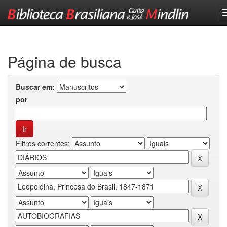
Skip
navigation
Página de busca
Buscar em:
por
Filtros correntes: