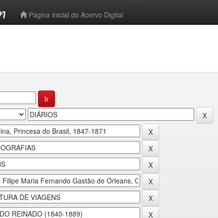
-->
Página inicial do Acervo Digital