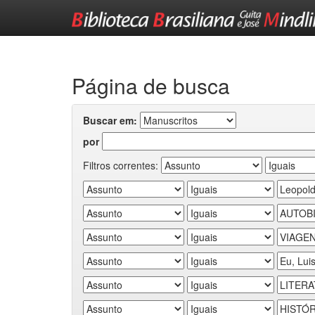
Skip
navigation
Página de busca
Buscar em:
por
Filtros correntes: