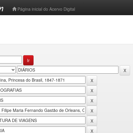
-->
Página inicial do Acervo Digital