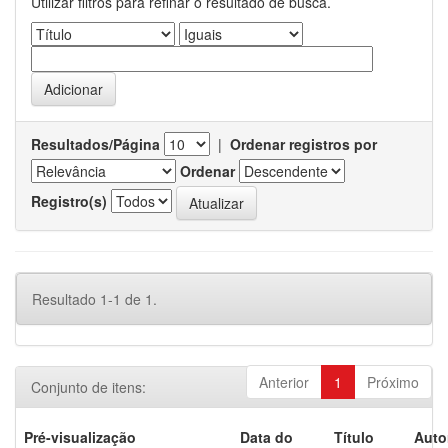
Utilizar filtros para refinar o resultado de busca.
Resultados/Página
|
Ordenar registros por
Ordenar
Registro(s)
Resultado 1-1 de 1.
Anterior
1
Próximo
Conjunto de itens:
Pré-visualização
Data do
Título
Auto