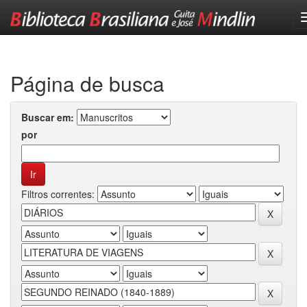
Skip
navigation
Página de busca
Buscar em:
por
Filtros correntes: