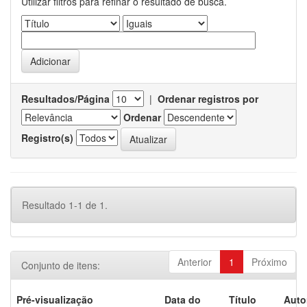
Utilizar filtros para refinar o resultado de busca.
Resultados/Página
|
Ordenar registros por
Ordenar
Registro(s)
Resultado 1-1 de 1.
Anterior
1
Próximo
Conjunto de itens:
Pré-visualização
Data do
Título
Auto