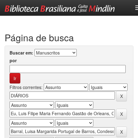
Skip
navigation
Página de busca
Buscar em:
por
Filtros correntes: