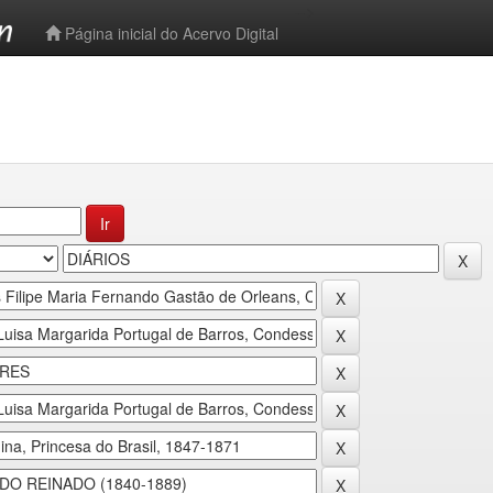
-->
Página inicial do Acervo Digital