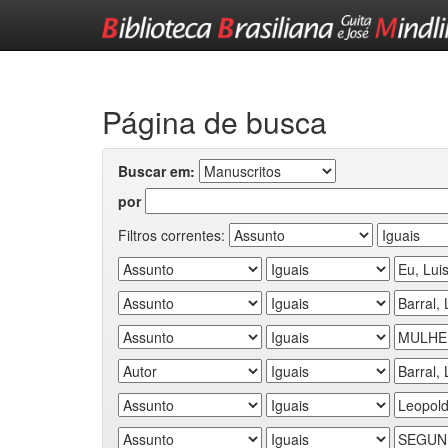
Skip
navigation
Página de busca
Buscar em:
por
Filtros correntes: