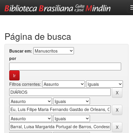
Skip
navigation
Página de busca
Buscar em:
por
Filtros correntes: