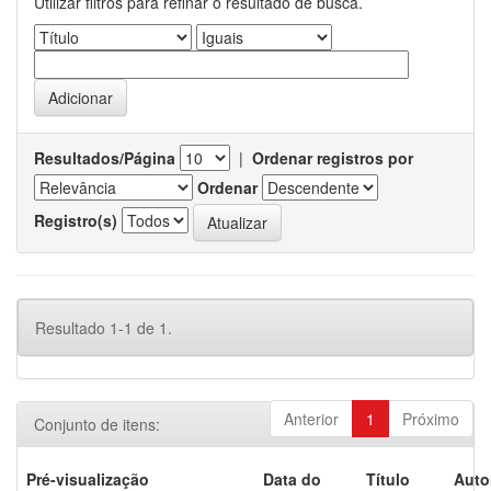
Utilizar filtros para refinar o resultado de busca.
Resultados/Página
|
Ordenar registros por
Ordenar
Registro(s)
Resultado 1-1 de 1.
Anterior
1
Próximo
Conjunto de itens:
Pré-visualização
Data do
Título
Auto