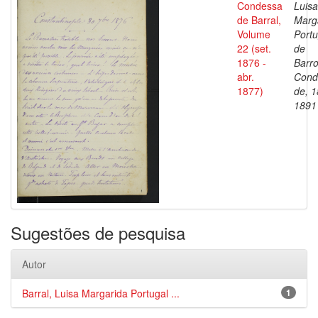
Condessa
Luisa
de Barral,
Marg
Volume
Portu
22 (set.
de
1876 -
Barro
abr.
Cond
1877)
de, 1
1891
Sugestões de pesquisa
Autor
Barral, Luisa Margarida Portugal ...
1