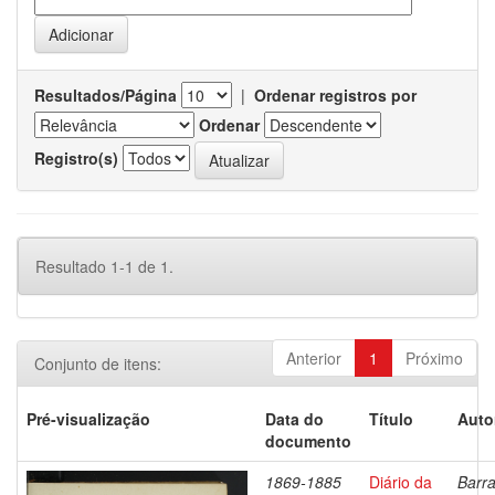
Resultados/Página
|
Ordenar registros por
Ordenar
Registro(s)
Resultado 1-1 de 1.
Anterior
1
Próximo
Conjunto de itens:
Pré-visualização
Data do
Título
Auto
documento
1869-1885
Diário da
Barra