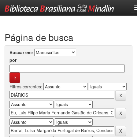
Skip
navigation
Página de busca
Buscar em:
por
Filtros correntes: