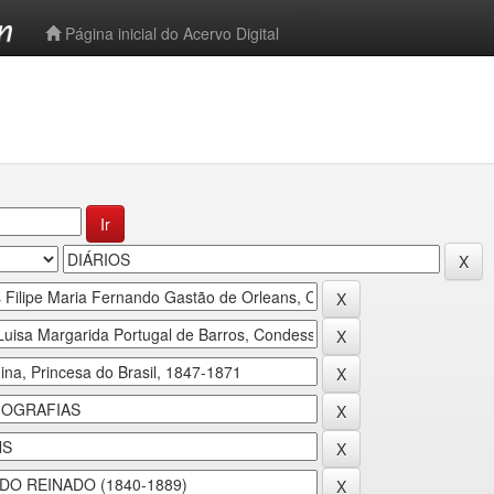
-->
Página inicial do Acervo Digital