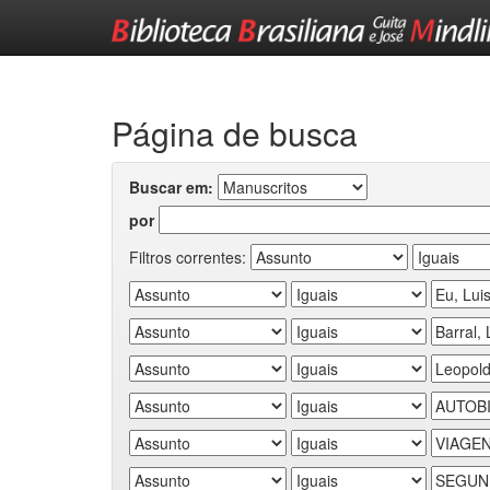
Skip
navigation
Página de busca
Buscar em:
por
Filtros correntes: