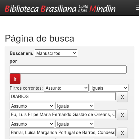
Skip
navigation
Página de busca
Buscar em:
por
Filtros correntes: