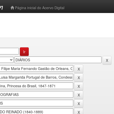
-->
Página inicial do Acervo Digital