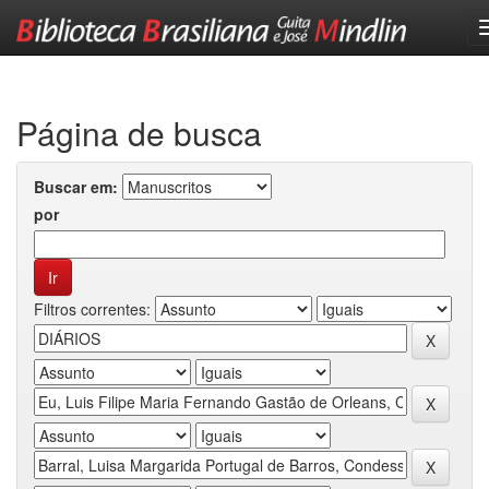
Skip
navigation
Página de busca
Buscar em:
por
Filtros correntes: