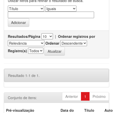
Utilizar filtros para refinar o resultado de busca.
Resultados/Página
|
Ordenar registros por
Ordenar
Registro(s)
Resultado 1-1 de 1.
Anterior
1
Próximo
Conjunto de itens:
Pré-visualização
Data do
Título
Auto