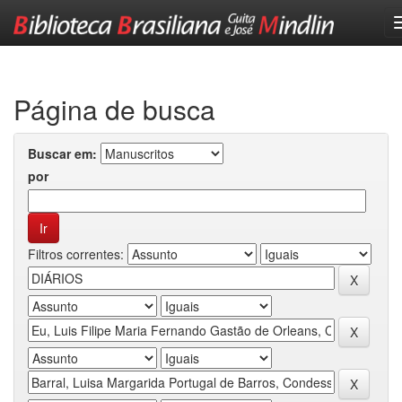
Skip
navigation
Página de busca
Buscar em:
por
Filtros correntes: