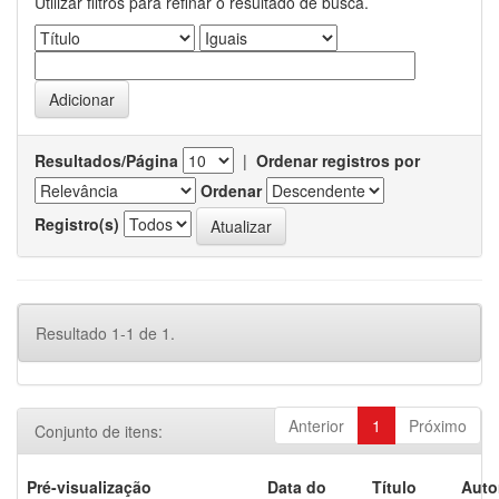
Utilizar filtros para refinar o resultado de busca.
Resultados/Página
|
Ordenar registros por
Ordenar
Registro(s)
Resultado 1-1 de 1.
Anterior
1
Próximo
Conjunto de itens:
Pré-visualização
Data do
Título
Auto