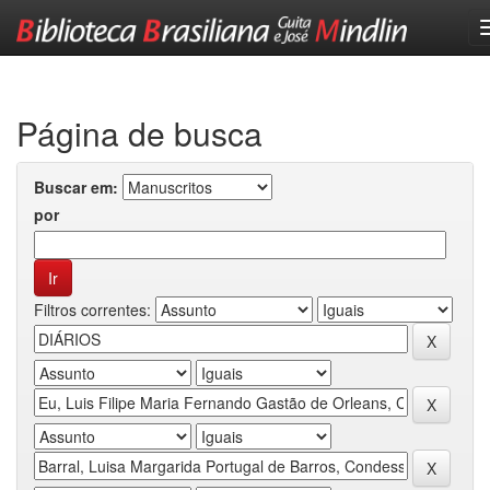
Skip
navigation
Página de busca
Buscar em:
por
Filtros correntes: