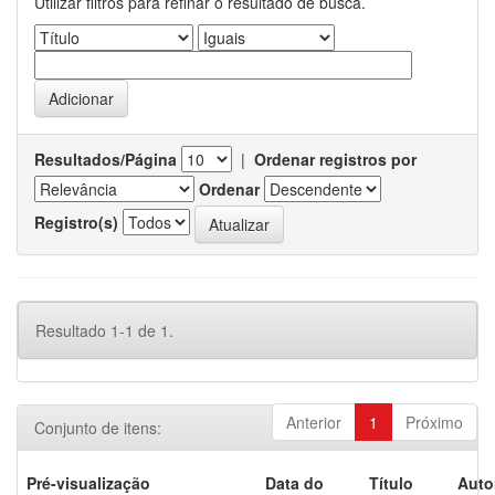
Utilizar filtros para refinar o resultado de busca.
Resultados/Página
|
Ordenar registros por
Ordenar
Registro(s)
Resultado 1-1 de 1.
Anterior
1
Próximo
Conjunto de itens:
Pré-visualização
Data do
Título
Auto