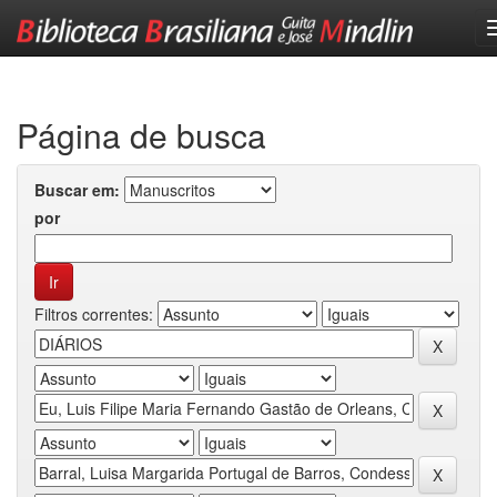
Skip
navigation
Página de busca
Buscar em:
por
Filtros correntes: