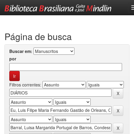
Skip
navigation
Página de busca
Buscar em:
por
Filtros correntes: