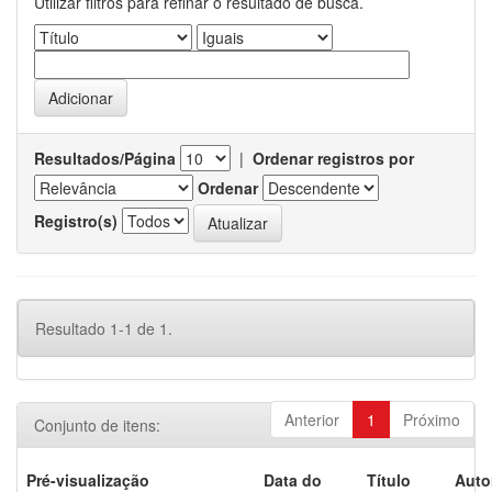
Utilizar filtros para refinar o resultado de busca.
Resultados/Página
|
Ordenar registros por
Ordenar
Registro(s)
Resultado 1-1 de 1.
Anterior
1
Próximo
Conjunto de itens:
Pré-visualização
Data do
Título
Auto